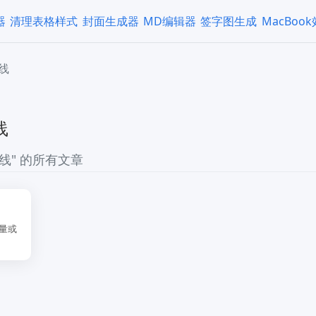
器
清理表格样式
封面生成器
MD编辑器
签字图生成
MacBoo
线
线
线" 的所有文章
量或