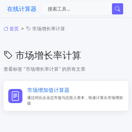
在线计算器
首页
市场增长率计算
市场增长率计算
查看标签 "市场增长率计算" 的所有文章
市场增加值计算器
通过对比企业总市值与总投入资本，快速计算出市场增加
值