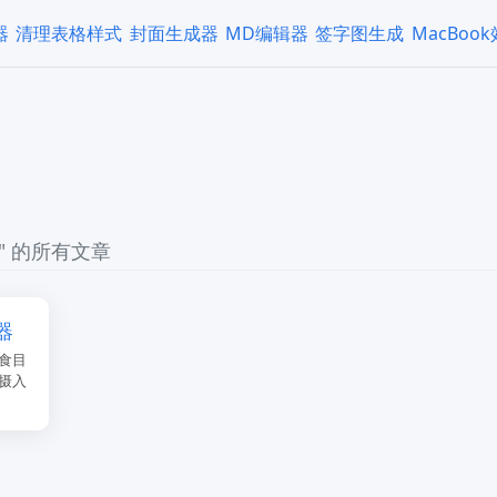
器
清理表格样式
封面生成器
MD编辑器
签字图生成
MacBoo
" 的所有文章
器
食目
摄入