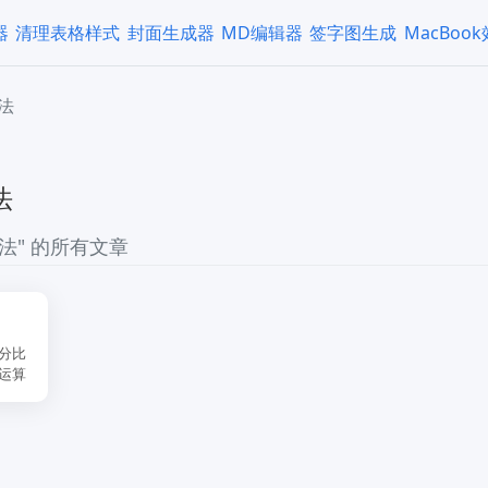
器
清理表格样式
封面生成器
MD编辑器
签字图生成
MacBoo
法
法
法" 的所有文章
分比
运算