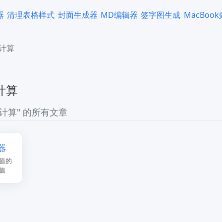
器
清理表格样式
封面生成器
MD编辑器
签字图生成
MacBoo
计算
计算
计算" 的所有文章
器
值的
值