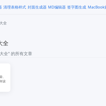
器
清理表格样式
封面生成器
MD编辑器
签字图生成
MacBoo
大全
大全
大全" 的所有文章
齿、
何设