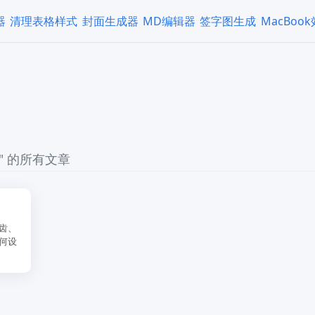
器
清理表格样式
封面生成器
MD编辑器
签字图生成
MacBoo
" 的所有文章
齿、
何设