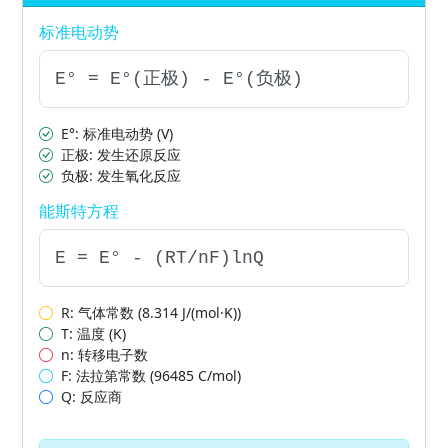
标准电动势
E° = E°(正极) - E°(负极)
E°: 标准电动势 (V)
正极: 发生还原反应
负极: 发生氧化反应
能斯特方程
E = E° - (RT/nF)lnQ
R: 气体常数 (8.314 J/(mol·K))
T: 温度 (K)
n: 转移电子数
F: 法拉第常数 (96485 C/mol)
Q: 反应商