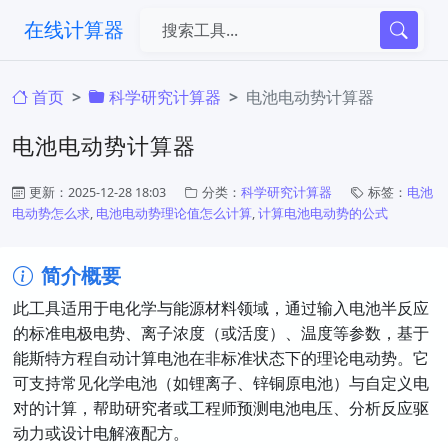
在线计算器
首页
科学研究计算器
电池电动势计算器
电池电动势计算器
更新：2025-12-28 18:03
分类：
科学研究计算器
标签：
电池
电动势怎么求
,
电池电动势理论值怎么计算
,
计算电池电动势的公式
简介概要
此工具适用于电化学与能源材料领域，通过输入电池半反应
的标准电极电势、离子浓度（或活度）、温度等参数，基于
能斯特方程自动计算电池在非标准状态下的理论电动势。它
可支持常见化学电池（如锂离子、锌铜原电池）与自定义电
对的计算，帮助研究者或工程师预测电池电压、分析反应驱
动力或设计电解液配方。