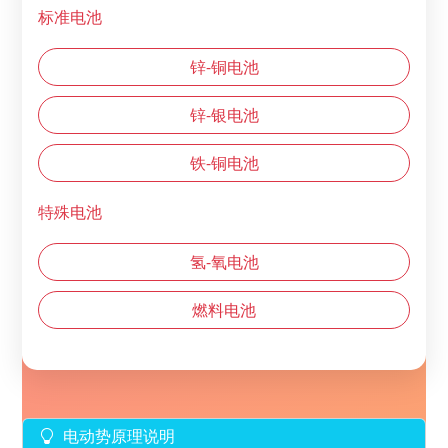
标准电池
锌-铜电池
锌-银电池
铁-铜电池
特殊电池
氢-氧电池
燃料电池
电动势原理说明