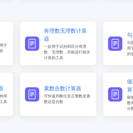
有理数无理数计算
勾
器
勾
用于
一款用于识别和区分有理
用
具
数、无理数，并能进行相关
的
计算的工具
循
器
素数合数计算器
算
种用
可快速判断任意正整数是素
能
工具
数还是合数
数
分