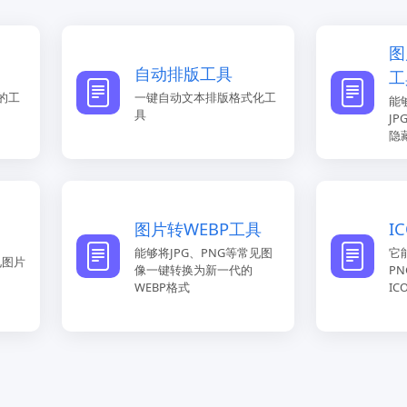
图
自动排版工具
工
的工
一键自动文本排版格式化工
能
具
J
隐
图片转WEBP工具
I
能够将JPG、PNG等常见图
它
见图片
像一键转换为新一代的
P
WEBP格式
I