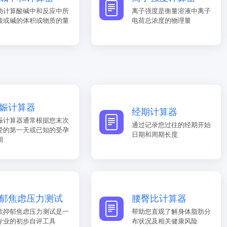
动计算酸碱中和反应中所
离子强度是衡量溶液中离子
酸或碱的体积或物质的量
电荷总浓度的物理量
娠计算器
经期计算器
娠计算器通常根据您末次
通过记录您过往的经期开始
经的第一天或已知的受孕
日期和周期长度
期
郁焦虑压力测试
腰臀比计算器
款抑郁焦虑压力测试是一
帮助您直观了解身体脂肪分
专业的初步自评工具
布状况及相关健康风险