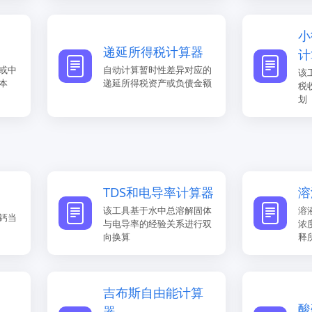
小
递延所得税计算器
计
或中
自动计算暂时性差异对应的
该
本
递延所得税资产或负债金额
税
划
TDS和电导率计算器​
溶
该工具基于水中总溶解固体
溶
钙当
与电导率的经验关系进行双
浓
向换算
释
吉布斯自由能计算
酸
器