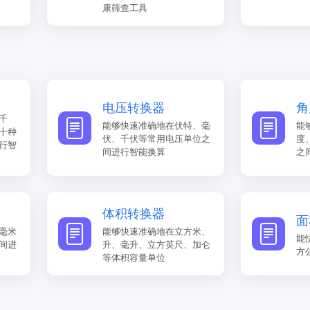
康筛查工具
电压转换器
角
千
能够快速准确地在伏特、毫
能
十种
伏、千伏等常用电压单位之
度
行智
间进行智能换算
之
体积转换器
面
毫米
能够快速准确地在立方米、
能
间进
升、毫升、立方英尺、加仑
方
等体积容量单位