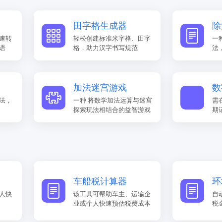
田字格生成器
除
速转
轻松创建标准米字格、田字
一
语
格，助力汉字书写规范
法
加法迷宫游戏
数
法，
一种 ​将数学加法运算与迷宫
需
探索玩法相结合的益智游戏
期
车船税计算器
环
人快
该工具可帮助车主、运输企
自
业或个人快速预估税费成本
税