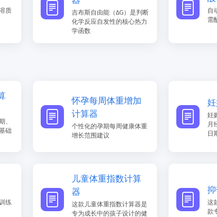
溶质
自
吉布斯自由能（ΔG）是判断
需
化学反应自发性的核心热力
学函数
算
怀孕每周体重增加
妊
计算器
妊
期、
月
个性化的孕期每周健康体重
基础
日
增长范围建议
儿童体重指数计算
抑
器
训练
这
这款儿童体重指数计算器是
款
专为成长中的孩子设计的健