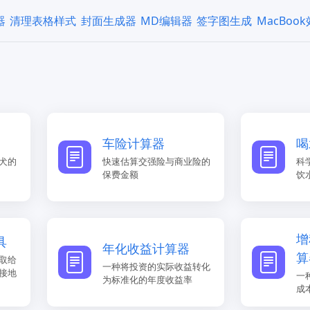
器
清理表格样式
封面生成器
MD编辑器
签字图生成
MacBoo
车险计算器
喝
犬的
快速估算交强险与商业险的
科
保费金额
饮
增
具
年化收益计算器
算
取给
一种将投资的实际收益转化
接地
一
为标准化的年度收益率
成