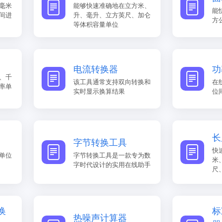
毫米
能够快速准确地在立方米、
能
间进
升、毫升、立方英尺、加仑
方
等体积容量单位
电流转换器
功
、千
该工具通常支持双向转换和
在
率单
实时显示换算结果
位
长
字节转换工具
快
单位
字节转换工具是一款专为数
米
字时代设计的实用在线助手
尺
换
标
热噪声计算器