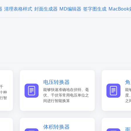
器
清理表格样式
封面生成器
MD编辑器
签字图生成
MacBoo
电压转换器
角
千
能够快速准确地在伏特、毫
能
十种
伏、千伏等常用电压单位之
度
行智
间进行智能换算
之
体积转换器
面