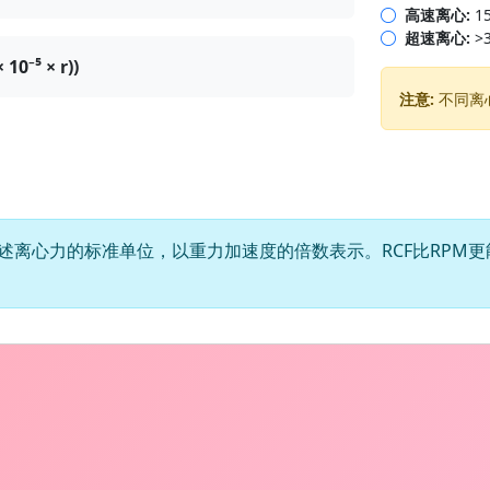
高速离心:
15
超速离心:
>3
10⁻⁵ × r))
注意:
不同离
述离心力的标准单位，以重力加速度的倍数表示。RCF比RPM