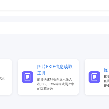
图片EXIF信息读取
图
工具
能
式化
能够快速解析并展示嵌入
的
在JPG、RAW等格式照片中
JP
的隐藏参数