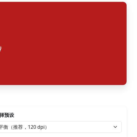
传
 Dropdown
择预设