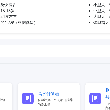
人类快得多
小型犬：
5-18岁
中型犬：
24岁左右
大型犬：
的4-7岁（根据体型）
体型越大
删
喝水计算器
具
业险
科学计算出个人每日推荐
一
的饮水量
所