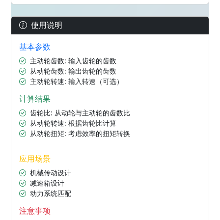
使用说明
基本参数
主动轮齿数: 输入齿轮的齿数
从动轮齿数: 输出齿轮的齿数
主动轮转速: 输入转速（可选）
计算结果
齿轮比: 从动轮与主动轮的齿数比
从动轮转速: 根据齿轮比计算
从动轮扭矩: 考虑效率的扭矩转换
应用场景
机械传动设计
减速箱设计
动力系统匹配
注意事项