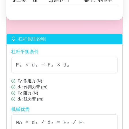
第三类
一端
总是小于1
镊子、钓鱼竿
杠杆原理说明
杠杆平衡条件
F₁ × d₁ = F₂ × d₂
F₁: 作用力 (N)
d₁: 作用力臂 (m)
F₂: 阻力 (N)
d₂: 阻力臂 (m)
机械优势
MA = d₁ / d₂ = F₂ / F₁