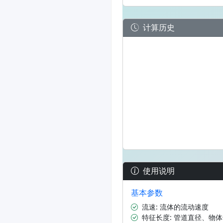
计算历史
使用说明
基本参数
流速: 流体的流动速度
特征长度: 管道直径、物