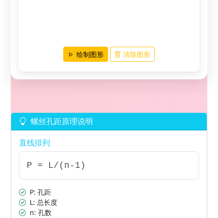
绘制图形
清除图形
螺丝孔距原理说明
直线排列
P = L/(n-1)
P: 孔距
L: 总长度
n: 孔数