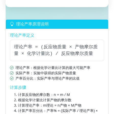
理论产率原理说明
理论产率定义
理论产率 = (反应物质量 × 产物摩尔质
量 × 化学计量比) / 反应物摩尔质量
理论产率：根据化学计量比计算的最大可能产率
实际产率：实验中获得的实际产物质量
产率百分比：实际产率与理论产率的比值
计算步骤
计算反应物的摩尔数：n = m / M
根据化学计量比计算产物的摩尔数
计算理论产率：m理论 = n产物 × M产物
计算产率百分比：产率% = (实际产率 / 理论产率) ×