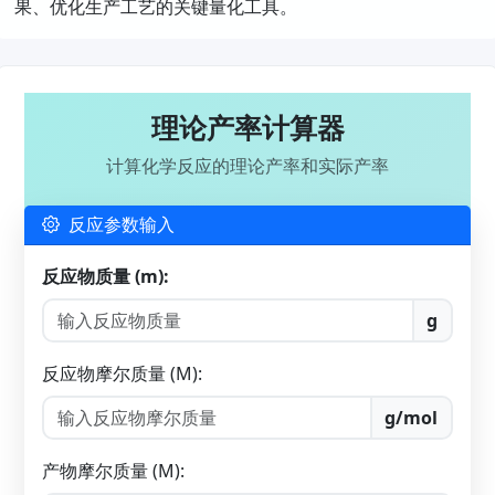
果、优化生产工艺的关键量化工具。
理论产率计算器
计算化学反应的理论产率和实际产率
反应参数输入
反应物质量 (m):
g
反应物摩尔质量 (M):
g/mol
产物摩尔质量 (M):