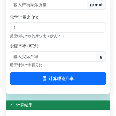
g/mol
化学计量比 (n):
反应物与产物的摩尔比（默认1:1）
实际产率 (可选):
g
用于计算产率百分比
计算理论产率
计算结果