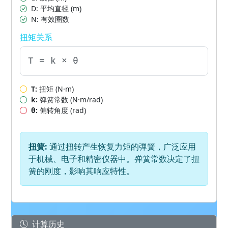
D: 平均直径 (m)
N: 有效圈数
扭矩关系
T = k × θ
T:
扭矩 (N·m)
k:
弹簧常数 (N·m/rad)
θ:
偏转角度 (rad)
扭簧:
通过扭转产生恢复力矩的弹簧，广泛应用
于机械、电子和精密仪器中。弹簧常数决定了扭
簧的刚度，影响其响应特性。
计算历史