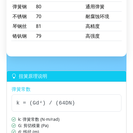
弹簧钢
80
通用弹簧
不锈钢
70
耐腐蚀环境
琴钢丝
81
高精度
铬钒钢
79
高强度
扭簧原理说明
弹簧常数
k = (Gd⁴) / (64DN)
k: 弹簧常数 (N·m/rad)
G: 剪切模量 (Pa)
d: 线径 (m)