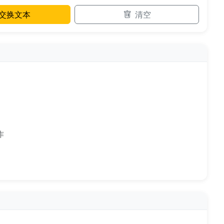
交换文本
清空
作