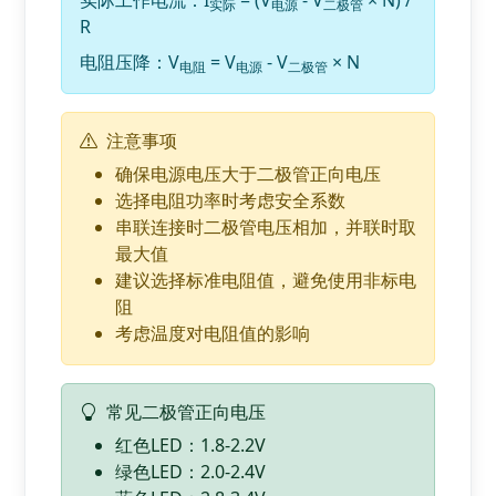
实际工作电流：I
= (V
- V
× N) /
实际
电源
二极管
R
电阻压降：V
= V
- V
× N
电阻
电源
二极管
注意事项
确保电源电压大于二极管正向电压
选择电阻功率时考虑安全系数
串联连接时二极管电压相加，并联时取
最大值
建议选择标准电阻值，避免使用非标电
阻
考虑温度对电阻值的影响
常见二极管正向电压
红色LED：1.8-2.2V
绿色LED：2.0-2.4V