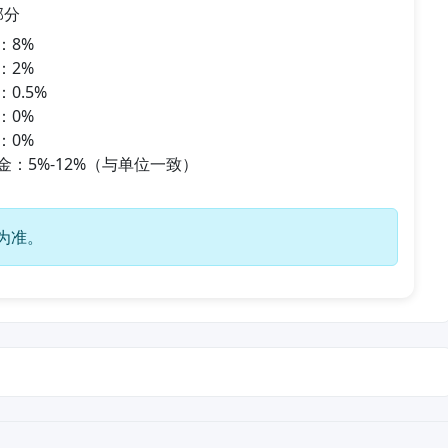
部分
：8%
：2%
0.5%
：0%
：0%
金：5%-12%（与单位一致）
为准。