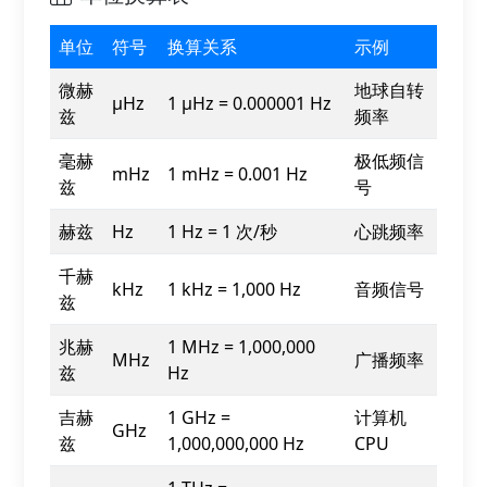
单位
符号
换算关系
示例
微赫
地球自转
µHz
1 µHz = 0.000001 Hz
兹
频率
毫赫
极低频信
mHz
1 mHz = 0.001 Hz
兹
号
赫兹
Hz
1 Hz = 1 次/秒
心跳频率
千赫
kHz
1 kHz = 1,000 Hz
音频信号
兹
兆赫
1 MHz = 1,000,000
MHz
广播频率
兹
Hz
吉赫
1 GHz =
计算机
GHz
兹
1,000,000,000 Hz
CPU