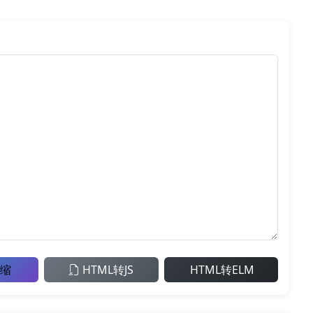
缩
HTML转JS
HTML转ELM