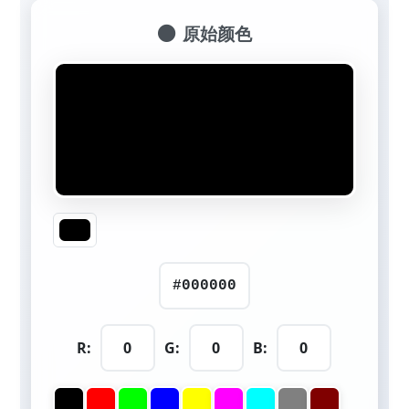
原始颜色
R:
G:
B: