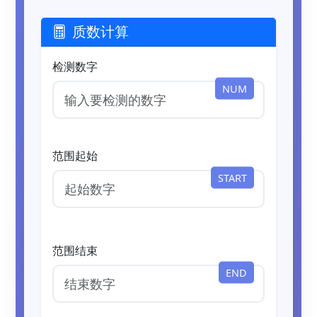
质数计算
检测数字
NUM
范围起始
START
范围结束
END