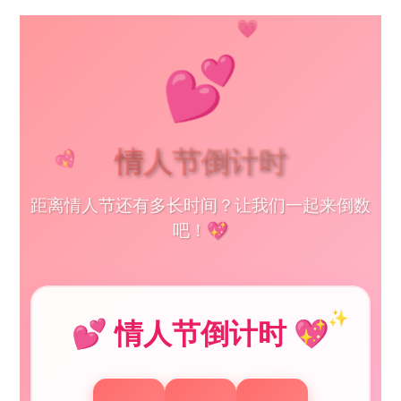
💖
💕
情人节倒计时
距离情人节还有多长时间？让我们一起来倒数
💖
吧！💖
💕 情人节倒计时 💖