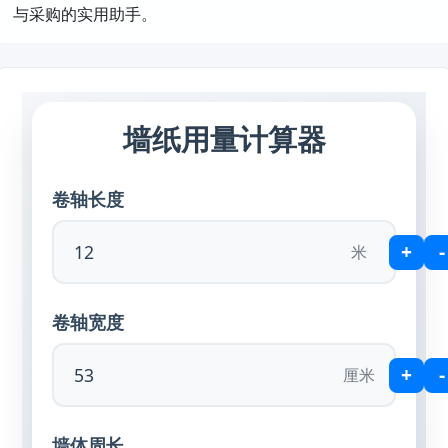
与采购的实用助手。
墙纸用量计算器
卷轴长度
+
-
米
卷轴宽度
+
-
厘米
墙体周长