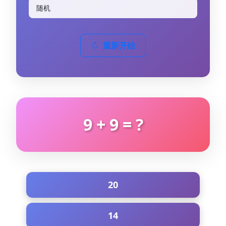
重新开始
9 + 9 = ?
20
14