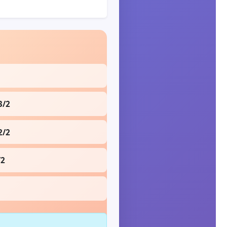
3/2
2/2
/2