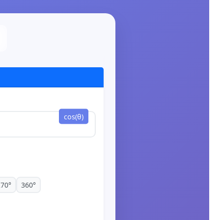
cos(θ)
270°
360°