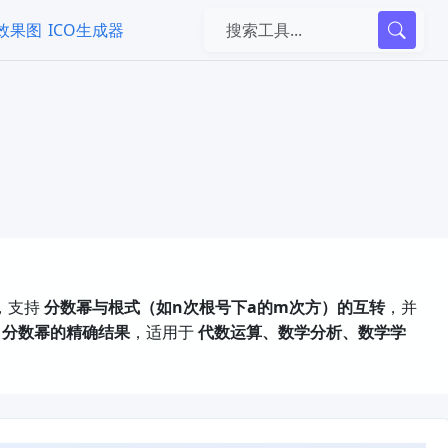
k效果图
ICO生成器
，支持 ​
分数幂与根式（如n次根号下a的m次方）的互转
，并 ​
​
分数幂的精确结果
，适用于 ​
代数运算、数学分析、数学学