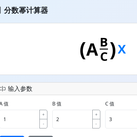
分数幂计算器
B
(
)
A
X
C
输入参数
A 值
B 值
C 值
+
+
-
-