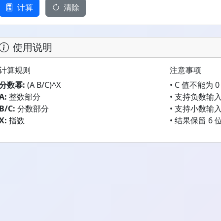
计算
清除
使用说明
计算规则
注意事项
分数幂:
(A B/C)^X
• C 值不能为 0
A:
整数部分
• 支持负数输
B/C:
分数部分
• 支持小数输
X:
指数
• 结果保留 6