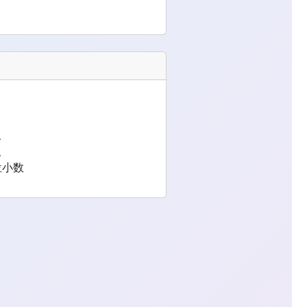
入
入
 位小数