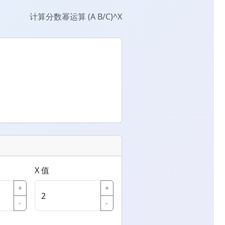
计算分数幂运算 (A B/C)^X
X 值
+
+
-
-