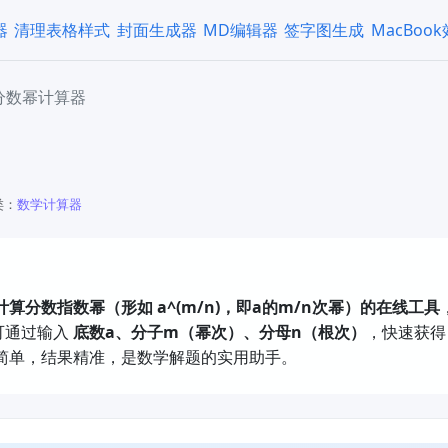
器
清理表格样式
封面生成器
MD编辑器
签字图生成
MacBoo
分数幂计算器
类：
​数学计算器
算分数指数幂（形如 a^(m/n)，即a的m/n次幂）的在线工具
通过输入 ​
底数a、分子m（幂次）、分母n（根次）​
，快速获得 
作简单，结果精准，是数学解题的实用助手。