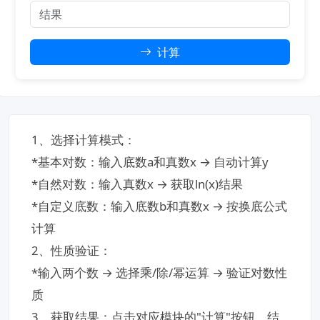
计算
1、选择计算模式​：
​*基本对数​：输入底数a和真数x → 自动计算y
​*自然对数​：输入真数x → 获取ln(x)结果
​*自定义底数​：输入底数b和真数x → 按换底公式
计算
​2、性质验证​：
*输入两个数 → 选择乘/除/幂运算 → 验证对数性
质
​3、获取结果​：点击对应模块的"计算"按钮，结