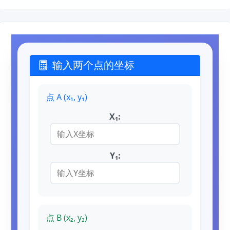
输入两个点的坐标
点 A (x₁, y₁)
X₁:
Y₁:
点 B (x₂, y₂)