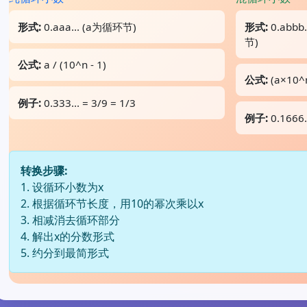
形式:
0.aaa... (a为循环节)
形式:
0.abb
节)
公式:
a / (10^n - 1)
公式:
(a×10^m
例子:
0.333... = 3/9 = 1/3
例子:
0.1666.
转换步骤:
1. 设循环小数为x
2. 根据循环节长度，用10的幂次乘以x
3. 相减消去循环部分
4. 解出x的分数形式
5. 约分到最简形式