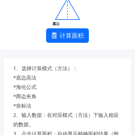
底边
高
计算面积
​1、选择计算模式​（方法）：
*​底边高法​
​*海伦公式​
​*两边夹角
*坐标法
2、输入数据​：在对应模式（方法）下输入相应
的数据。
​3、点击计算面积​：自动显示精确面积结果（附